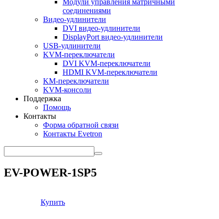
Модули управления матричными
соединениями
Видео-удлинители
DVI видео-удлинители
DisplayPort видео-удлинители
USB-удлинители
KVM-переключатели
DVI KVM-переключатели
HDMI KVM-переключатели
KM-переключатели
KVM-консоли
Поддержка
Помощь
Контакты
Форма обратной связи
Контакты Evetron
EV-POWER-1SP5
Купить