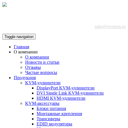
+7 (495) 642-87-75
sales@evetron.ru
Toggle navigation
Главная
О компании
О компании
Новости и статьи
Отзывы
Частые вопросы
Продукция
KVM-удлинители
DisplayPort KVM-удлинители
DVI Single Link KVM-удлинители
HDMI KVM-удлинители
KVM-аксессуары
Блоки питания
Монтажные крепления
Трансиверы
EDID модуляторы