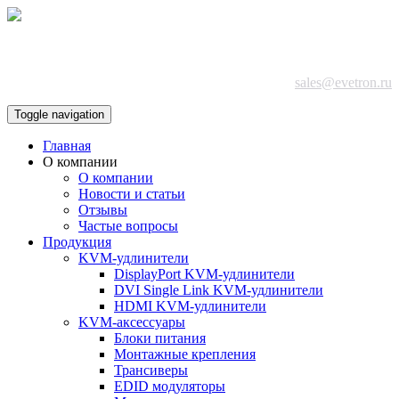
+7 (495) 642-87-75
sales@evetron.ru
Toggle navigation
Главная
О компании
О компании
Новости и статьи
Отзывы
Частые вопросы
Продукция
KVM-удлинители
DisplayPort KVM-удлинители
DVI Single Link KVM-удлинители
HDMI KVM-удлинители
KVM-аксессуары
Блоки питания
Монтажные крепления
Трансиверы
EDID модуляторы