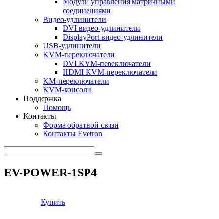
Модули управления матричными
соединениями
Видео-удлинители
DVI видео-удлинители
DisplayPort видео-удлинители
USB-удлинители
KVM-переключатели
DVI KVM-переключатели
HDMI KVM-переключатели
KM-переключатели
KVM-консоли
Поддержка
Помощь
Контакты
Форма обратной связи
Контакты Evetron
EV-POWER-1SP4
Купить